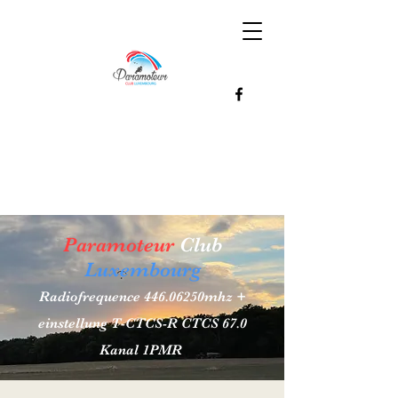
Paramoteur
Club
Luxembourg
Radiofrequence 446.06250mhz +
einstellung T-CTCS-R CTCS 67.0
Kanal 1PMR