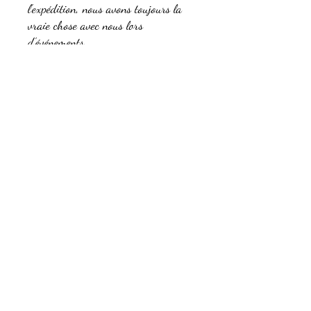
l'expédition, nous avons toujours la
vraie chose avec nous lors
d'événements.
Commande d'informations
Veuillez commander toutes les commandes
par e-mail pour l'expédition, nous avons
toujours la vraie chose avec nous lors
d'événements.
rayhoff@pt.lu
©2023 par Paramoteur Club Luxembourg. Créé
par Ray Hoffmann