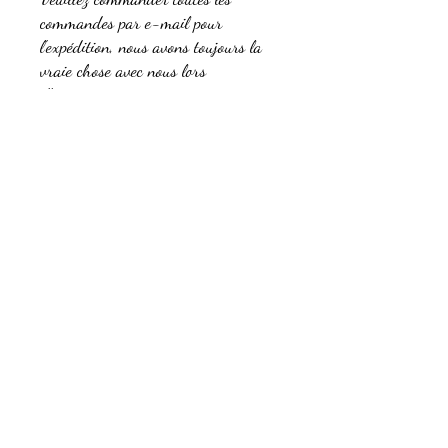
commandes par e-mail pour
l'expédition, nous avons toujours la
vraie chose avec nous lors
d'événements.
Commande d'informations
Veuillez commander toutes les commandes
par e-mail pour l'expédition, nous avons
toujours la vraie chose avec nous lors
d'événements.
rayhoff@pt.lu
©2023 par Paramoteur Club Luxembourg. Créé