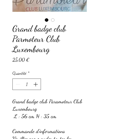
Grand badge club
Parmoteur Club
Luxembourg
Prix
25,00 €
Quantité
*
Grand badge club Paramoteur Club
Luxembourg
L : 56 cm H : 35 cm
Commande d'informations
Veuillez commander toutes les